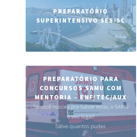
PREPARATÓRIO
SUPERINTENSIVO SES-SC
PREPARATÓRIO PARA
CONCURSOS SAMU COM
MENTORIA – ENF/TEC/AUX
Se você nasceu pra Salvar Vidas, o SAMU
é seu lugar!
Salve quantos puder.