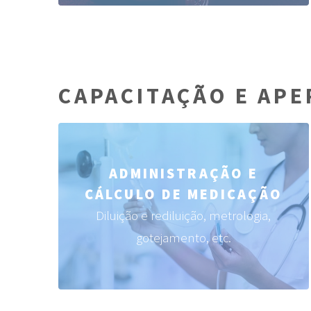
CAPACITAÇÃO E APE
ADMINISTRAÇÃO E
CÁLCULO DE MEDICAÇÃO
Diluição e rediluição, metrologia,
gotejamento, etc.